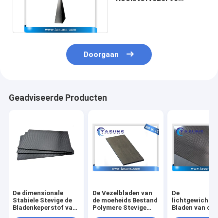
Graadhoek voor
Helikoptersteun
Doorgaan
Geadviseerde Producten
De dimensionale
De Vezelbladen van
De
Stabiele Stevige de
de moeheids Bestand
lichtgewichtfl
Bladenkeperstof van
Polymere Stevige
Bladen van de
de Koolstofvezel
Koolstof Waterdicht
Koolstofvezel