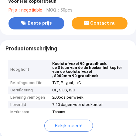
voor Helikoptersteun
Prijs：negotiable
MOQ：50pcs
Beste prijs
Contact nu
Productomschrijving
,
Koolstofvezel 90 graadhoek
de Steun van de de hoekenhelikopter
Hoog licht
van de koolstofvezel
,
8000mm 90 graadhoek
Betalingscondities
T/T, Paypal, L/C
Certificering
CE, SGS, ISO
Levering vermogen
200pcs per week
Levertijd
7-10 dagen voor steekproef
Merknaam
Tasuns
Bekijk meer