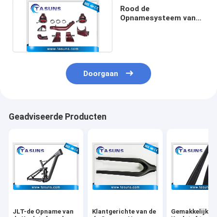
Rood de
Opnamesysteem van
de Koolstofvezel met
Kevlar-Stof
Doorgaan
Geadviseerde Producten
JLT-de Opname van
Klantgerichte van de
Gemakkelijk o