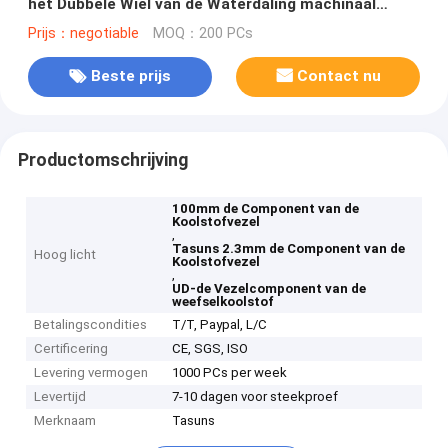
het Dubbele Wiel van de Waterdaling machinaal
bewerken
Prijs：negotiable
MOQ：200 PCs
Beste prijs
Contact nu
Productomschrijving
100mm de Component van de
Koolstofvezel
,
Tasuns 2.3mm de Component van de
Hoog licht
Koolstofvezel
,
UD-de Vezelcomponent van de
weefselkoolstof
Betalingscondities
T/T, Paypal, L/C
Certificering
CE, SGS, ISO
Levering vermogen
1000 PCs per week
Levertijd
7-10 dagen voor steekproef
Merknaam
Tasuns