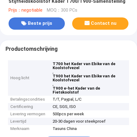
Stijfheidskoolstof Kader T700/T900-Samenstelling
Prijs：negotiable
MOQ：300 PCs
Beste prijs
Contact nu
Productomschrijving
T700 het Kader van Ebike van de
Koolstofvezel
,
T900 het Kader van Ebike van de
Hoog licht
Koolstofvezel
,
T900 e-het Kader van de
Fietskoolstof
Betalingscondities
T/T, Paypal, L/C
Certificering
CE, SGS, ISO
Levering vermogen
500pcs per week
Levertijd
20-30 dagen voor steekproef
Merknaam
Tasuns China