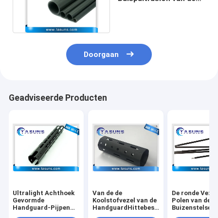
Koolstofvezel om Buis
10mm
Doorgaan
Geadviseerde Producten
Ultralight Achthoek
Van de de
De ronde Vezel
Gevormde
Koolstofvezel van de
Polen van de
Handguard-Pijpen
HandguardHittebestendigheid
Buizenstelselk
van de Koolstofvezel
de Buizen en de
voor Backpack