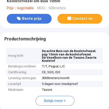
Koolstofvezel om Buis 10mm
Prijs：negotiable
MOQ：500meters
Beste prijs
Contact nu
Productomschrijving
,
De echte Buis van de Koolstofvezel
,
pijp 10mm van de koolstofvezel
Hoog licht
De Vezelbuis van de Tasuns Zwarte
Koolstof
Betalingscondities
T/T, Paypal, L/C
Certificering
CE, SGS, ISO
Levering vermogen
3000meters/month
Levertijd
5 dagen voor steekproef
Merknaam
Tasuns
Bekijk meer