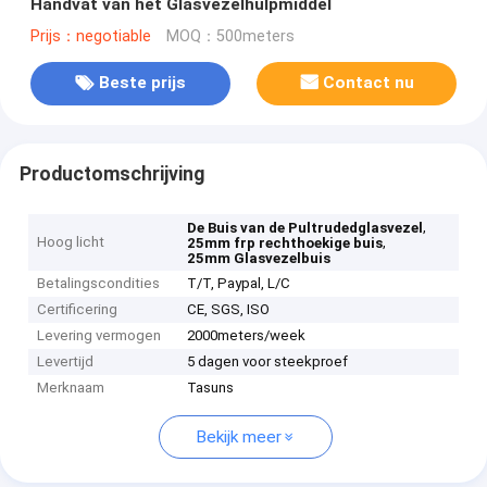
Handvat van het Glasvezelhulpmiddel
Prijs：negotiable
MOQ：500meters
Beste prijs
Contact nu
Productomschrijving
,
De Buis van de Pultrudedglasvezel
Hoog licht
,
25mm frp rechthoekige buis
25mm Glasvezelbuis
Betalingscondities
T/T, Paypal, L/C
Certificering
CE, SGS, ISO
Levering vermogen
2000meters/week
Levertijd
5 dagen voor steekproef
Merknaam
Tasuns
Bekijk meer