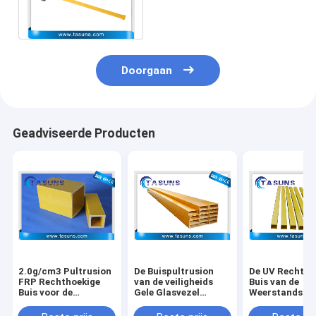
het Handvat van het
Glasvezelhulpmiddel
Doorgaan
Geadviseerde Producten
2.0g/cm3 Pultrusion
De Buispultrusion
De UV Rechtho
FRP Rechthoekige
van de veiligheids
Buis van de
Buis voor de
Gele Glasvezel
Weerstandsgla
Omheining Posts van
Rechthoekige Buis
voor Glasvezel
het
Dwarswapens