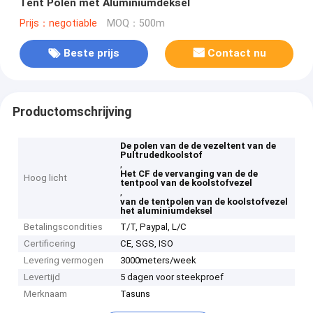
Tent Polen met Aluminiumdeksel
Prijs：negotiable
MOQ：500m
Beste prijs
Contact nu
Productomschrijving
De polen van de de vezeltent van de
Pultrudedkoolstof
,
Het CF de vervanging van de de
Hoog licht
tentpool van de koolstofvezel
,
van de tentpolen van de koolstofvezel
het aluminiumdeksel
Betalingscondities
T/T, Paypal, L/C
Certificering
CE, SGS, ISO
Levering vermogen
3000meters/week
Levertijd
5 dagen voor steekproef
Merknaam
Tasuns